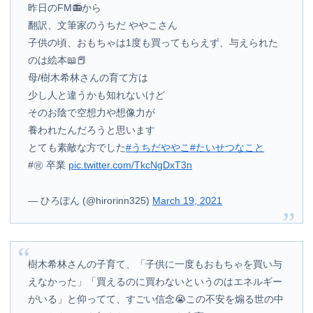
昨日のFM📻から
翻訳、文筆家のうちだ ややこさん
子供の頃、おもちゃは1度も買ってもらえず、与えられた
のは絵本📖📕
母/樹木希林さんの育て方は
少し人と違うかも知れないけど
そのお陰で空想力や想像力が
養われたんだろうと思います
とても素敵な方でした
#うちだややこ
#たいせつなこと
#㊗️ 卒業
pic.twitter.com/TkcNgDxT3n
— ひろぽん (@hirorinn325)
March 19, 2021
樹木希林さんの子育て、「子供に一度もおもちゃを買い与
えなかった」「買えるのに買わないというのはエネルギー
がいる」と仰ってて、すごい信念😭この不安を煽る世の中