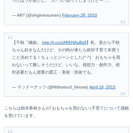
ったほうが楽だし、ついつい買ってしまうけどー…。
— AKI* (@shigimiraumen)
February 28, 2010
【千秋『織姫』
http://t.co/zAREHAuBs9
】私、昔から千秋
ちゃん好きなんだけど、その時が来たら絶対子育て本買う
こと決めてる！ちょっとジーンとした(^-^) おもちゃを買
わないって難しそうだけど、いいな。発想力・創作力、絶
対必要だもん授業の図工・美術・技術でも。
— マッドーナッツ (@Mdnatsu3_bloose)
April 18, 2013
こちらは樹木希林さんの｢おもちゃを買わない｣子育てについて感銘
を受けています。