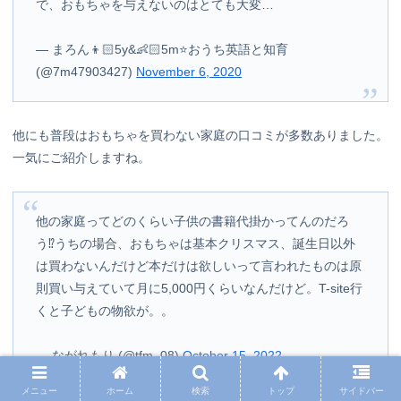
で、おもちゃを与えないのはとても大変…
— まろん👦🏻5y&👶🏻5m⭐️おうち英語と知育
(@7m47903427)
November 6, 2020
他にも普段はおもちゃを買わない家庭の口コミが多数ありました。
一気にご紹介しますね。
他の家庭ってどのくらい子供の書籍代掛かってんのだろ
う⁉️うちの場合、おもちゃは基本クリスマス、誕生日以外
は買わないんだけど本だけは欲しいって言われたものは原
則買い与えていて月に5,000円くらいなんだけど。T-site行
くと子どもの物欲が。。
— ながれもり (@tfm_08)
October 15, 2022
メニュー
ホーム
検索
トップ
サイドバー