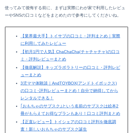
使ってみて後悔する前に、まずは実際にわが家で利用したレビュ
ーやSNSの口コミなどをまとめたので参考にしてくださいね。
【業界最大手】トイサブの口コミ・評判まとめ｜実際
に利用してみたレビュー
【初月1円で人気】ChaChaCha(チャチャチャ)の口コ
ミ・評判レビューまとめ
【徹底解説】キッズラボラトリーの口コミ・評判レビ
ューまとめ
3児ママ体験談｜AndTOYBOX(アンドトイボックス)
の口コミ･評判レビューまとめ！自分で納得してから
レンタルできる！
｢おもちゃのサブスク｣という名前のサブスクは絵本2
冊がもらえてお得なプランもあり！口コミ評判まとめ
【正直レビュー】トイシェアの口コミ評判を徹底調
査！新しいおもちゃのサブスク誕生