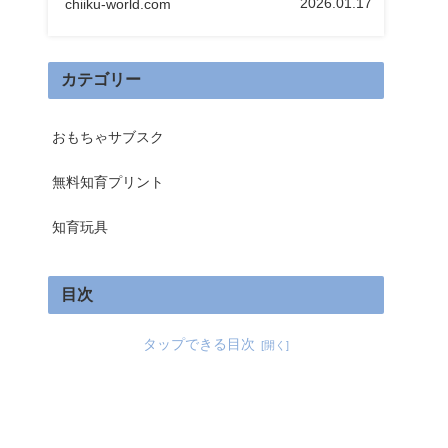
2026.01.17
chiiku-world.com
カテゴリー
おもちゃサブスク
無料知育プリント
知育玩具
目次
タップできる目次