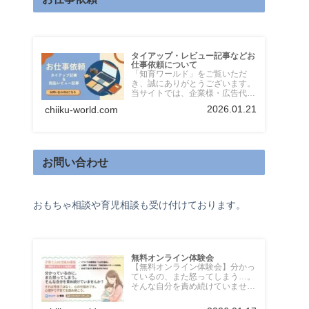
タイアップ・レビュー記事などお
仕事依頼について
「知育ワールド」をご覧いただ
き、誠にありがとうございます。
当サイトでは、企業様・広告代理
店様からのタイアップ記事・レビ
2026.01.21
chiiku-world.com
ュ...
お問い合わせ
おもちゃ相談や育児相談も受け付けております。
無料オンライン体験会
【無料オンライン体験会】分かっ
ているの、また怒ってしまう…。
そんな自分を責め続けていません
か？それは性格ではなく、心の
仕...